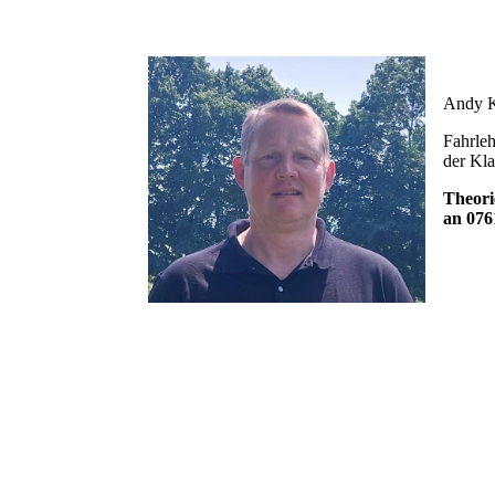
Andy K
Fahrleh
der Kl
Theori
an 076