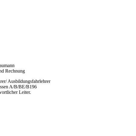
Naumann
nd Rechnung
rer/ Ausbildungsfahrlehrer
assen A/B/BE/B196
ortlicher Leiter.